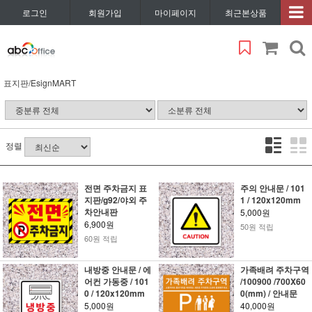
로그인
회원가입
마이페이지
최근본상품
표지판/EsignMART
정렬
전면 주차금지 표
주의 안내문 / 101
지판/g92/야외 주
1 / 120x120mm
차안내판
5,000원
6,900원
50원 적립
60원 적립
내방중 안내문 / 에
가족배려 주차구역
어컨 가동중 / 101
/100900 /700X60
0 / 120x120mm
0(mm) / 안내문
5,000원
40,000원