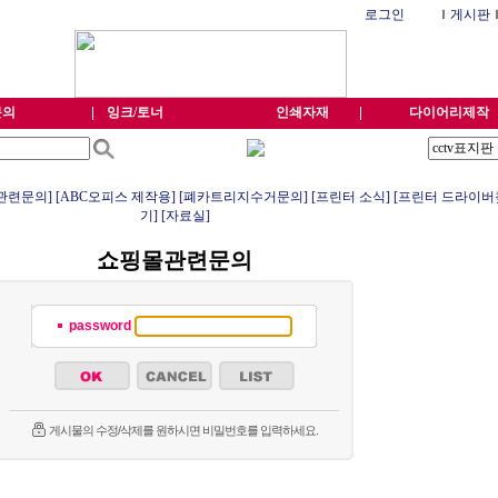
로그인
Ｉ
게시판
문의
잉크/토너
인쇄자재
다이어리제작
관련문의]
[ABC오피스 제작용]
[폐카트리지수거문의]
[프린터 소식]
[프린터 드라이버
기]
[자료실]
쇼핑몰관련문의
password
게시물의 수정/삭제를 원하시면 비밀번호를 입력하세요.