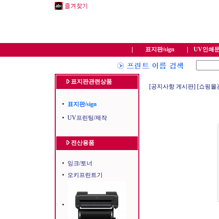
표지판/sign
UV인쇄
표지판관련상품
[공지사항 게시판]
[쇼핑몰
•
표지판/sign
•
UV프린팅/제작
전산용품
•
잉크/토너
•
오키프린트기
•