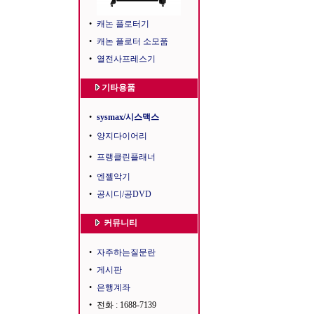
•
캐논 플로터기
•
캐논 플로터 소모품
•
열전사프레스기
기타용품
•
sysmax/시스맥스
•
양지다이어리
•
프랭클린플래너
•
엔젤악기
•
공시디/공DVD
커뮤니티
•
자주하는질문란
•
게시판
•
은행계좌
•
전화 : 1688-7139